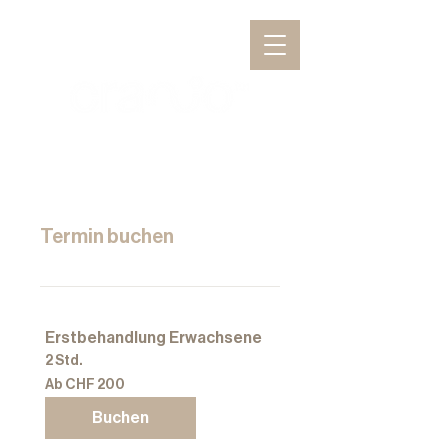
Termin buchen
Erstbehandlung Erwachsene
2 Std.
Ab
Ab CHF 200
200
Schweizer
Franken
Buchen