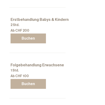
Erstbehandlung Babys & Kindern
2 Std.
Ab
Ab CHF 200
200
Schweizer
Franken
Buchen
Folgebehandlung Erwachsene
1 Std.
Ab
Ab CHF 100
100
Schweizer
Franken
Buchen