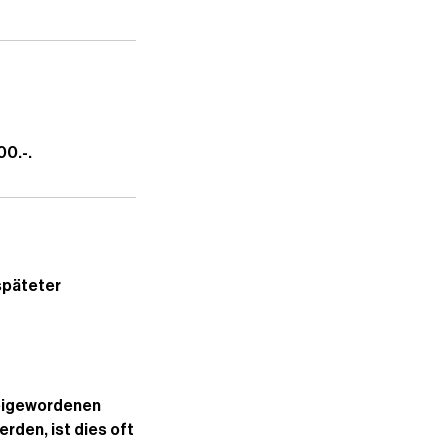
00.-.
späteter
reigewordenen
rden, ist dies oft