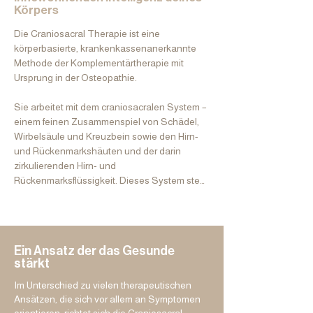
Körpers
Die Craniosacral Therapie ist eine 
körperbasierte, krankenkassenanerkannte 
Methode der Komplementärtherapie mit 
Ursprung in der Osteopathie.

Sie arbeitet mit dem craniosacralen System – 
einem feinen Zusammenspiel von Schädel, 
Wirbelsäule und Kreuzbein sowie den Hirn- 
und Rückenmarkshäuten und der darin 
zirkulierenden Hirn- und 
Rückenmarksflüssigkeit. Dieses System steht 
in enger Verbindung mit unserem 
Nervensystem und bildet eine zentrale 
Grundlage für unsere Gesundheit.

Ein Ansatz der das Gesunde
Über sanfte und ruhende Berührungen wird 
stärkt
ein Zugang zu den feinen, rhythmischen 
Bewegungen des cranialen Systems möglich 
Im Unterschied zu vielen therapeutischen
– ein Ausdruck der innewohnenden 
Ansätzen, die sich vor allem an Symptomen
Intelligenz, die ständig bestrebt ist, das innere 