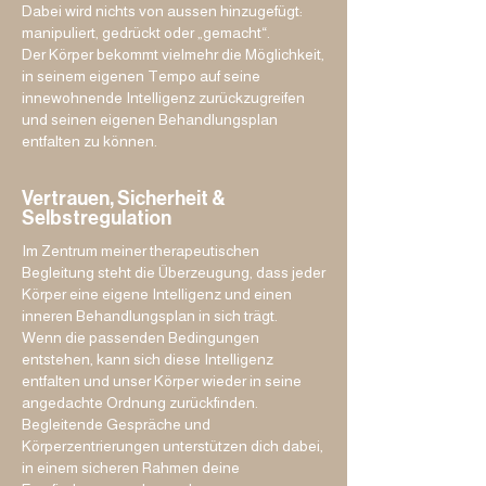
Dabei wird nichts von aussen hinzugefügt:
Nicht weil etwas von aussen gemacht wird, 
manipuliert, gedrückt oder „gemacht“.
sondern weil es von innen heraus, im Tempo 
Der Körper bekommt vielmehr die Möglichkeit,
des eigenen Körpers und mit seinen 
in seinem eigenen Tempo auf seine
verfügbaren Ressourcen, möglich wird.
innewohnende Intelligenz zurückzugreifen
und seinen eigenen Behandlungsplan
entfalten zu können.
Vertrauen, Sicherheit &
Selbstregulation
Im Zentrum meiner therapeutischen
Begleitung steht die Überzeugung, dass jeder
Körper eine eigene Intelligenz und einen
inneren Behandlungsplan in sich trägt.
Wenn die passenden Bedingungen
entstehen, kann sich diese Intelligenz
entfalten und unser Körper wieder in seine
angedachte Ordnung zurückfinden.
Begleitende Gespräche und
Körperzentrierungen unterstützen dich dabei,
in einem sicheren Rahmen deine