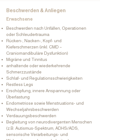
In der Verbindung dieser Ansätze entsteht 
Beschwerden & Anliegen
ein differenzierter, körperbezogener Zugang, 
in dem sowohl frühe als auch später erlebte 
Erwachsene
belastende Erfahrungen bewusst 
Beschwerden nach Unfällen, Operationen
wahrgenommen und schrittweise integriert 
oder Schleudertrauma
werden können.

Rücken-, Nacken-, Kopf- und
Kieferschmerzen (inkl. CMD –
Dies ermöglicht nicht nur eine Veränderung 
Craniomandibuläre Dysfunktion)
von inneren Mustern und Reaktionsweisen, 
Migräne und Tinnitus
sondern unterstützt auch die Entwicklung von 
anhaltende oder wiederkehrende
mehr Selbstregulation, innerer Stabilität und 
Schmerzzustände
einem sicheren Erleben im eigenen Körper.
Schlaf- und Regulationsschwierigkeiten
Restless Legs
Erschöpfung, innere Anspannung oder
Überlastung
Endometriose sowie Menstruations- und
Wechseljahrsbeschwerden
Verdauungsbeschwerden
Begleitung von neurodivergenten Menschen
(z.B. Autismus-Spektrum, ADHS/ADS,
sensorische Verarbeitungs- und