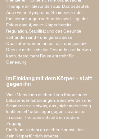
orientieren, richtet sich die Craniosacral
Gleichgewicht zu erhalten.

Therapie am Gesunden aus. Das bedeutet:
Auch wenn Symptome, Schmerzen oder
Einschränkungen vorhanden sind, liegt der
Die Berührungen sind nicht darauf 
Fokus darauf, wo im Körper bereits
ausgerichtet, Druck auszuüben, zu 
Regulation, Stabilität und das Gesunde
manipulieren oder etwas zu "machen".

vorhanden sind – und genau diese
Sie kreieren Bedingungen, Bedingungen in 
Qualitäten werden unterstützt und gestärkt.
denen Co-Regulation möglich wird.

Denn je mehr sich das Gesunde ausdrücken
kann, desto mehr Raum entsteht für
Und genau aus dieser Co-Regulation kann 
Genesung.
etwas entstehen, dass zentral für unsere 
Gesundheit ist – Sicherheit. 

Nicht als Gedanke, sondern als körperlich 
Im Einklang mit dem Körper – statt
gegen ihn
erfahrbarer Zustand.

Vi
e
le Menschen erleben ihren Körper nach
Viele Prozesse im Körper verändern sich 
belastenden Erfahrungen, Beschwerden und
nicht, solange keine Sicherheit vorhanden ist.

Schmerzen als etwas, das „nicht mehr richtig
Der Körper bleibt somit in einem Zustand, in 
funktioniert“ oder sogar gegen sie arbeitet.
dem er eher schützt als reguliert.

In dieser Therapie entsteht ein anderer
Zugang:
Ein Raum, in dem du erleben kannst, dass
Erst wenn Sicherheit entsteht, kann das 
dein Körper für dich arbeitet.
System sich auf Genesung ausrichten.
