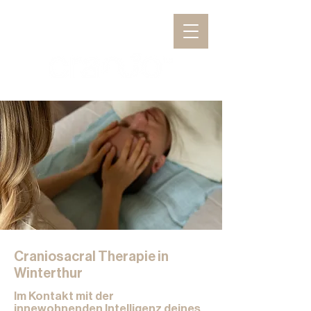
Craniosacral Therapie in
Winterthur
Im Kontakt mit der
innewohnenden Intelligenz deines