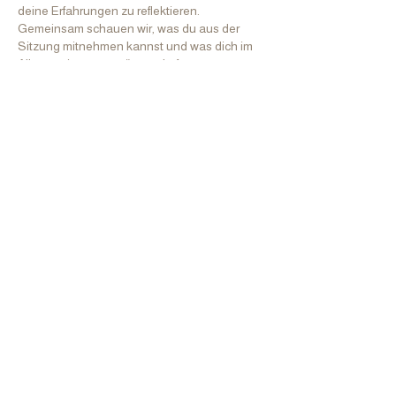
deine Erfahrungen zu reflektieren.
Gemeinsam schauen wir, was du aus der
Sitzung mitnehmen kannst und was dich im
Alltag weiter unterstützen darf.
Babys & Kinder
Bei Babys und Kindern ist der Ablauf ähnlich,
zugleich altersgerecht und spielerisch
gestaltet. Zunächst stimme ich mich aus der
Ferne auf das Kind ein und schaue dann
behutsam, wie und in welchem Tempo
Berührung möglich ist. Dabei begleite ich das
Kind oft im Augenkontakt und beziehe die
Eltern aktiv mit ein.
Im Vordergrund stehen Ruhe, Regulation und
Bonding.
Häufig gestellte Fragen